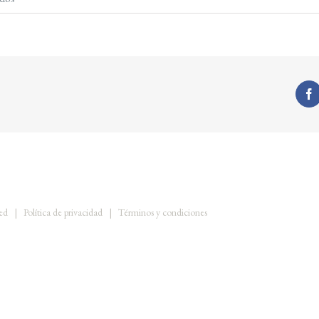
favicon-
maria-
botello
rved |
Política de privacidad
|
Términos y condiciones