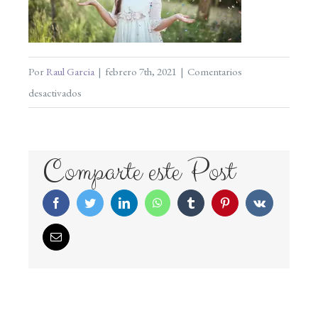
Por
Raul Garcia
|
febrero 7th, 2021
|
Comentarios
en
desactivados
comuniones-
2021-
069
Comparte este Post
Facebook
Twitter
LinkedIn
WhatsApp
Tumblr
Pinterest
Vk
Correo
electrónico