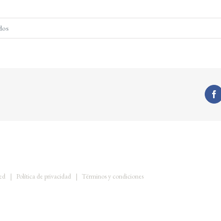
en
dos
mariabotello-
familia-
003
rved |
Política de privacidad
|
Términos y condiciones