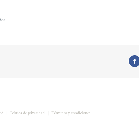
en
dos
mariabotello-
familia-
023
rved |
Política de privacidad
|
Términos y condiciones