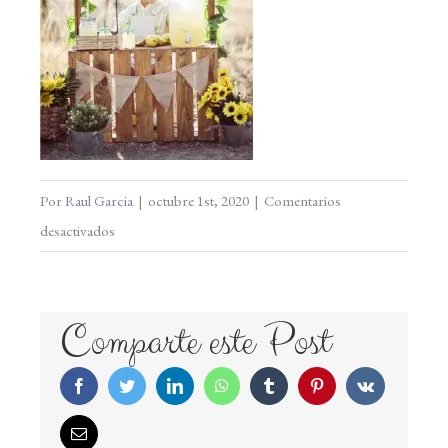
Por
Raul Garcia
|
octubre 1st, 2020
|
Comentarios
en
desactivados
mariabotello-
familia-
029
Comparte este Post
Facebook
Twitter
LinkedIn
WhatsApp
Tumblr
Pinterest
Vk
Correo