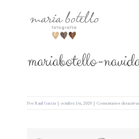
Saltar
al
contenido
mariabotello-nav
Por
Raul Garcia
|
octubre 1st, 2020
|
Comentarios desactiva