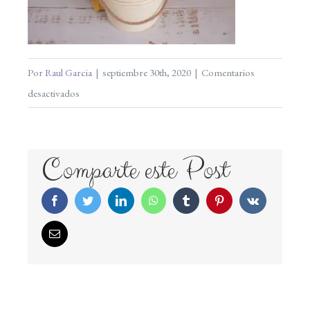
Por
Raul Garcia
|
septiembre 30th, 2020
|
Comentarios
en
desactivados
mariabotello-
newborn-
006
Comparte este Post
Facebook
Twitter
LinkedIn
WhatsApp
Tumblr
Pinterest
Vk
Correo
electrónico