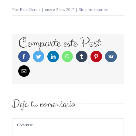
Por
Raul Garcia
|
enero 24th, 2017
|
Sin comentarios
Comparte este Post
Facebook
Twitter
LinkedIn
WhatsApp
Tumblr
Pinterest
Vk
Correo
electrónico
Deja tu comentario
Comentar