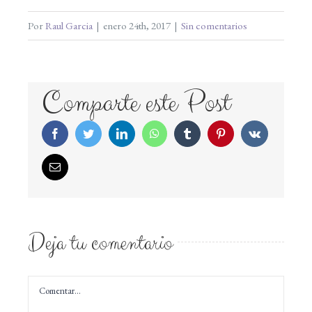
Por
Raul Garcia
|
enero 24th, 2017
|
Sin comentarios
Comparte este Post
Facebook
Twitter
LinkedIn
WhatsApp
Tumblr
Pinterest
Vk
Correo
electrónico
Deja tu comentario
Comentar