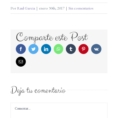
Por
Raul Garcia
|
enero 30th, 2017
|
Sin comentarios
Comparte este Post
Facebook
Twitter
LinkedIn
WhatsApp
Tumblr
Pinterest
Vk
Correo
electrónico
Deja tu comentario
Comentar