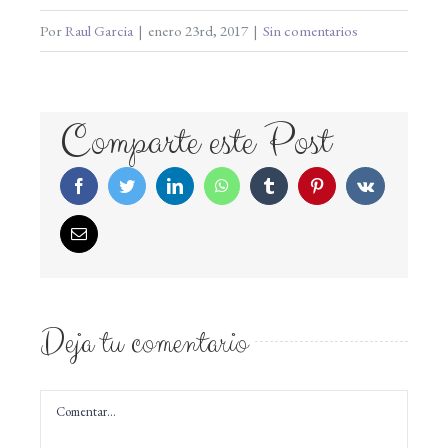
Por
Raul Garcia
|
enero 23rd, 2017
|
Sin comentarios
Comparte este Post
Facebook
Twitter
LinkedIn
WhatsApp
Tumblr
Pinterest
Vk
Correo
electrónico
Deja tu comentario
Comentar