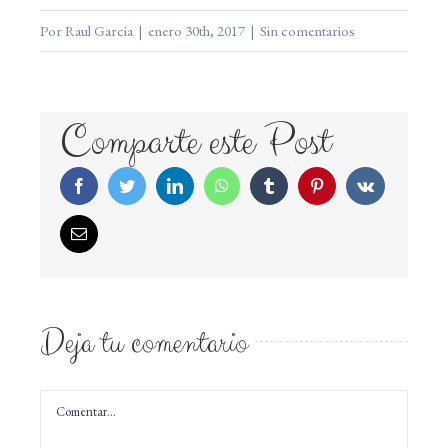
Por
Raul Garcia
|
enero 30th, 2017
|
Sin comentarios
Comparte este Post
Facebook
Twitter
LinkedIn
WhatsApp
Tumblr
Pinterest
Vk
Correo
electrónico
Deja tu comentario
Comentar