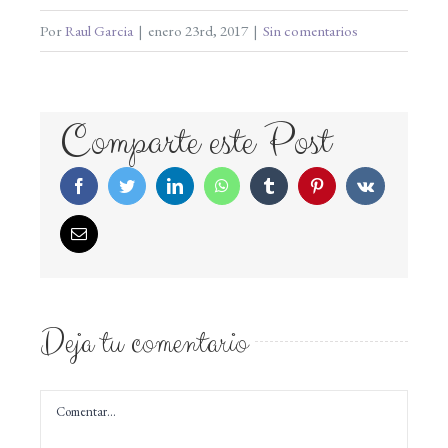
Por
Raul Garcia
|
enero 23rd, 2017
|
Sin comentarios
Comparte este Post
Facebook
Twitter
LinkedIn
WhatsApp
Tumblr
Pinterest
Vk
Correo
electrónico
Deja tu comentario
Comentar