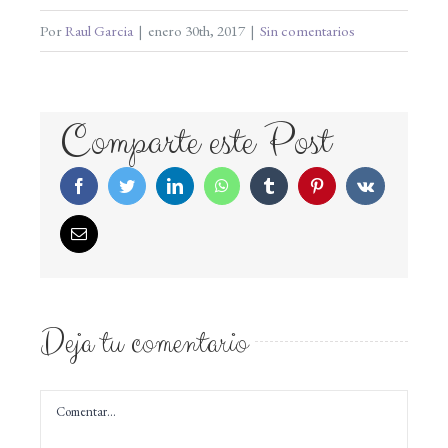
Por
Raul Garcia
|
enero 30th, 2017
|
Sin comentarios
Comparte este Post
Facebook
Twitter
LinkedIn
WhatsApp
Tumblr
Pinterest
Vk
Correo
electrónico
Deja tu comentario
Comentar