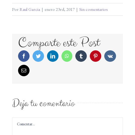
Por
Raul Garcia
|
enero 23rd, 2017
|
Sin comentarios
Comparte este Post
Facebook
Twitter
LinkedIn
WhatsApp
Tumblr
Pinterest
Vk
Correo
electrónico
Deja tu comentario
Comentar