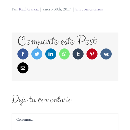
Por
Raul Garcia
|
enero 30th, 2017
|
Sin comentarios
Comparte este Post
Facebook
Twitter
LinkedIn
WhatsApp
Tumblr
Pinterest
Vk
Correo
electrónico
Deja tu comentario
Comentar