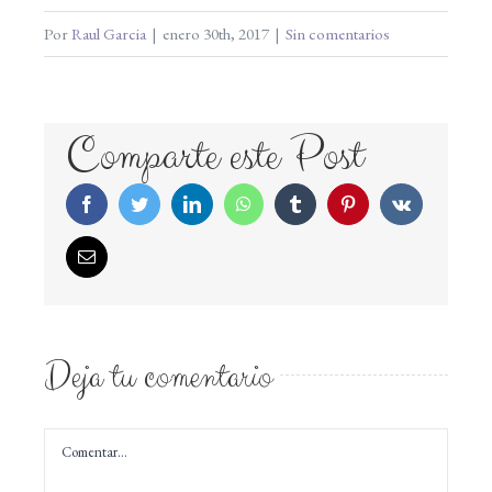
Por
Raul Garcia
|
enero 30th, 2017
|
Sin comentarios
Comparte este Post
Facebook
Twitter
LinkedIn
WhatsApp
Tumblr
Pinterest
Vk
Correo
electrónico
Deja tu comentario
Comentar