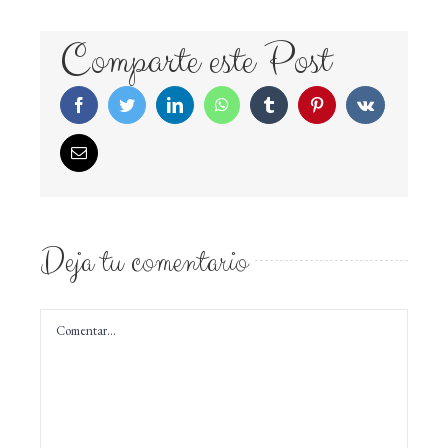
Comparte este Post
Facebook
Twitter
LinkedIn
WhatsApp
Tumblr
Pinterest
Vk
Correo
electrónico
Deja tu comentario
Comentar