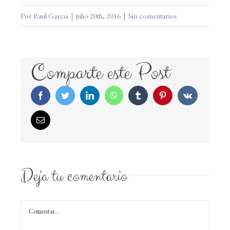
Por
Raul Garcia
|
julio 20th, 2016
|
Sin comentarios
Comparte este Post
Facebook
Twitter
LinkedIn
WhatsApp
Tumblr
Pinterest
Vk
Correo
electrónico
Deja tu comentario
Comentar