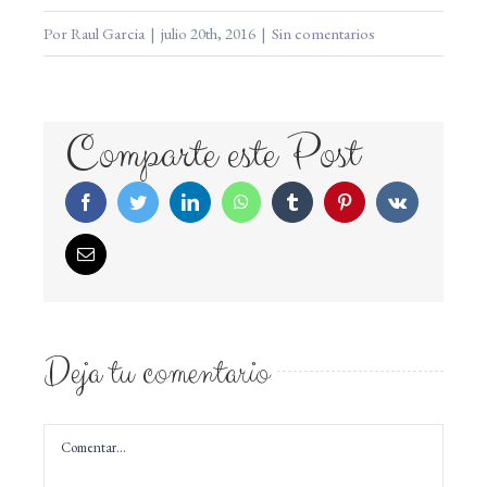
Por
Raul Garcia
|
julio 20th, 2016
|
Sin comentarios
Comparte este Post
Facebook
Twitter
LinkedIn
WhatsApp
Tumblr
Pinterest
Vk
Correo
electrónico
Deja tu comentario
Comentar