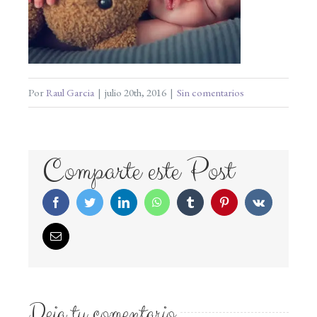
Por
Raul Garcia
|
julio 20th, 2016
|
Sin comentarios
Comparte este Post
Facebook
Twitter
LinkedIn
WhatsApp
Tumblr
Pinterest
Vk
Correo
electrónico
Deja tu comentario